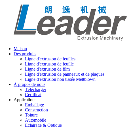
Maison
Des produits
Ligne d'extrusion de feuilles
Ligne d'extrusion de feuille
Ligne d'extrusion de film
Ligne d'extrusion de panneaux et de plaques
Ligne d'extrusion non tissée Meltblown
À propos de nous
Télécharger
Certificat
Applications
Emballage
Construction
Toiture
Automobile
Eclairage & Optique