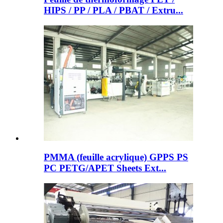
HIPS / PP / PLA / PBAT / Extru...
PMMA (feuille acrylique) GPPS PS
PC PETG/APET Sheets Ext...