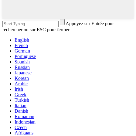
Appuyez sur Entrée pour
rechercher ou sur ESC pour fermer
English
French
German
Portuguese
Spanish
Russian
Japanese
Korean
Arabic
Irish
Greek
Turkish
Italian
Danish
Romanian
Indonesian
Czech
Afrikaans