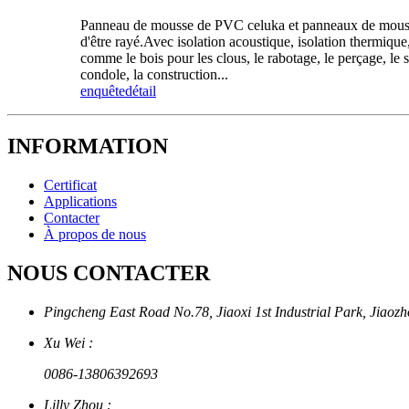
Panneau de mousse de PVC celuka et panneaux de mousse in
d'être rayé.Avec isolation acoustique, isolation thermique
comme le bois pour les clous, le rabotage, le perçage, le s
condole, la construction...
enquête
détail
INFORMATION
Certificat
Applications
Contacter
À propos de nous
NOUS CONTACTER
Pingcheng East Road No.78, Jiaoxi 1st Industrial Park, Jiaozh
Xu Wei :
0086-13806392693
Lilly Zhou :