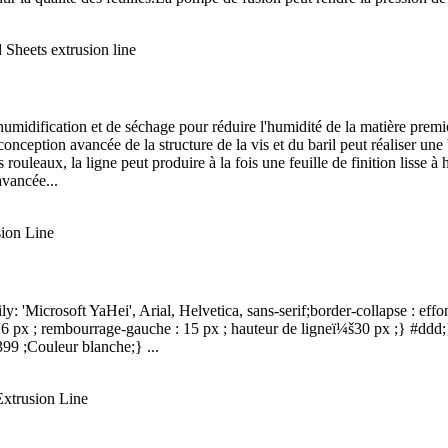
shumidification et de séchage pour réduire l'humidité de la matière pre
onception avancée de la structure de la vis et du baril peut réaliser une
rouleaux, la ligne peut produire à la fois une feuille de finition lisse à 
avancée...
ly: 'Microsoft YaHei', Arial, Helvetica, sans-serif;border-collapse : ef
 16 px ; rembourrage-gauche : 15 px ; hauteur de ligneï¼š30 px ;} #ddd;
399 ;Couleur blanche;} ...