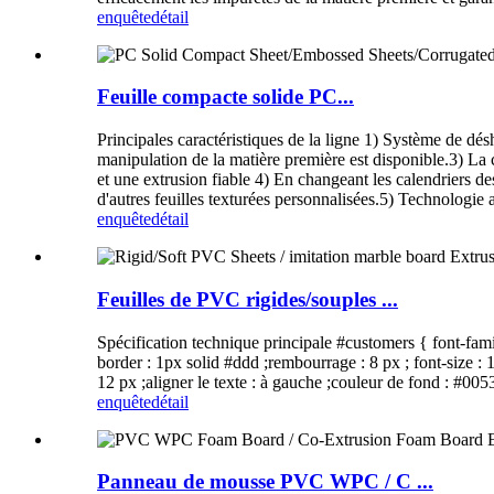
enquête
détail
Feuille compacte solide PC...
Principales caractéristiques de la ligne 1) Système de dé
manipulation de la matière première est disponible.3) La c
et une extrusion fiable 4) En changeant les calendriers des 
d'autres feuilles texturées personnalisées.5) Technologie 
enquête
détail
Feuilles de PVC rigides/souples ...
Spécification technique principale #customers { font-fami
border : 1px solid #ddd ;rembourrage : 8 px ; font-size :
12 px ;aligner le texte : à gauche ;couleur de fond : #005
enquête
détail
Panneau de mousse PVC WPC / C ...