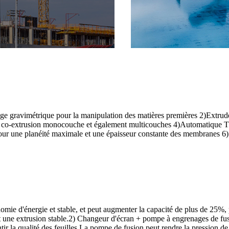
sage gravimétrique pour la manipulation des matières premières 2)Extru
a co-extrusion monocouche et également multicouches 4)Automatique T la 
 pour une planéité maximale et une épaisseur constante des membranes 6) 
onomie d'énergie et stable, et peut augmenter la capacité de plus de 25%
on et une extrusion stable.2) Changeur d'écran + pompe à engrenages de fu
ir la qualité des feuilles.La pompe de fusion peut rendre la pression de l